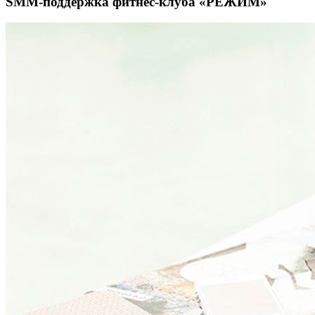
SMM-поддержка фитнес-клуба «РЕЖИМ»