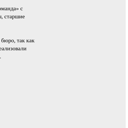
оманда» с
ы, старшие
бюро, так как
еализовали
.