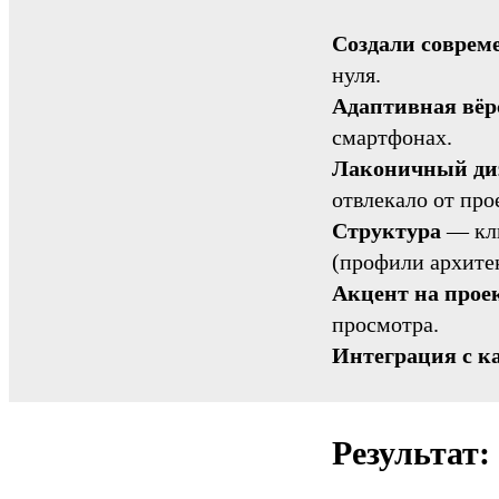
Создали совре
нуля.
Адаптивная вёр
смартфонах.
Лаконичный ди
отвлекало от про
Структура
— клю
(профили архитек
Акцент на прое
просмотра.
Интеграция с к
Результат: