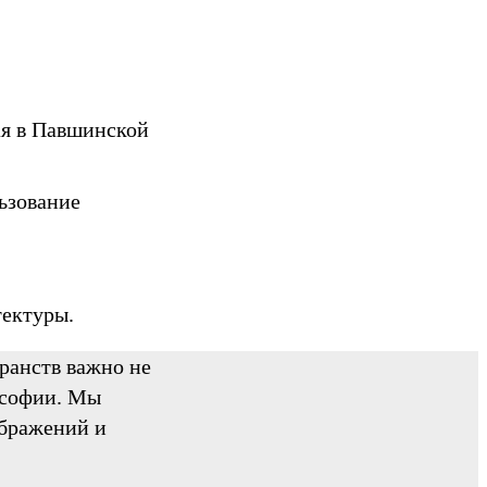
ая в Павшинской
ьзование
тектуры.
ранств важно не
лософии. Мы
ображений и