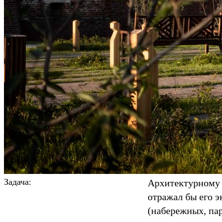
Задача:
Архитектурному 
отражал бы его 
(набережных, пар